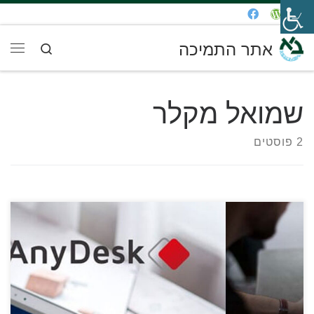
דלג לתוכן
אתר התמיכה
Search
תפר
שמואל מקלר
2 פוסטים
ניתן להורדה כאן