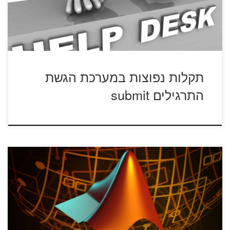
תקלות נפוצות במערכת הגשת
התרגילים submit
תוכנת MATLAB (וגם MAPLE ותוכנות נוספות) מותקנות ע"ג
שרתי המחלקות.ניתן להריץ ע"י חיבור […]